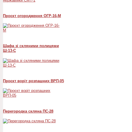
Проєкт огородження ОГР-16-М
Шафа зі скляними полицями
Ш-13-С
Проєкт воріт розпашних ВРП-05
Перегородка скляна ПС-28