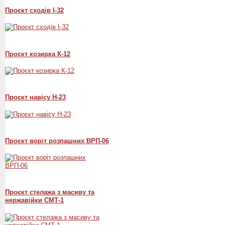
Проєкт сходів I-32
Проєкт козирка К-12
Проєкт навісу Н-23
Проєкт воріт розпашних ВРП-06
Проєкт стелажа з масиву та
нержавійки СМТ-1