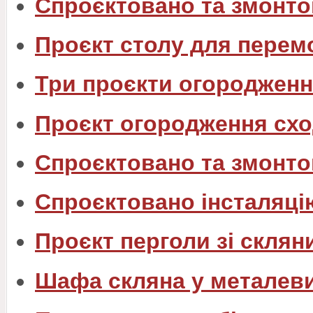
Спроєктовано та змонтов
Проєкт столу для перем
Три проєкти огородженн
Проєкт огородження схо
Спроєктовано та змонто
Спроєктовано інсталяці
Проєкт перголи зі склян
Шафа скляна у металев