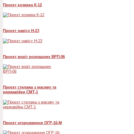
Проєкт козирка К-12
Проєкт навісу Н-23
Проєкт воріт розпашних ВРП-06
Проєкт стелажа з масиву та
нержавійки СМТ-1
Проєкт огородження ОГР-16-М