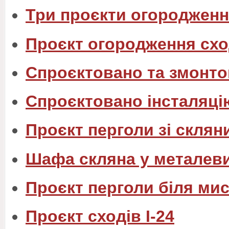
Три проєкти огородженн
Проєкт огородження схо
Спроєктовано та змонто
Спроєктовано інсталяці
Проєкт перголи зі склян
Шафа скляна у металев
Проєкт перголи біля ми
Проєкт сходів I-24