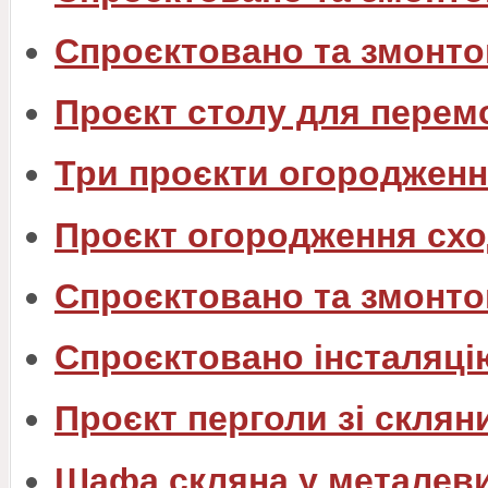
Спроєктовано та змонтов
Проєкт столу для перем
Три проєкти огородженн
Проєкт огородження схо
Спроєктовано та змонто
Спроєктовано інсталяці
Проєкт перголи зі склян
Шафа скляна у металев