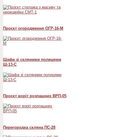
Проєкт огородження ОГР-16-М
Шафа зі скляними полицями
Ш-13-С
Проєкт воріт розпашних ВРП-05
Перегородка скляна ПС-28