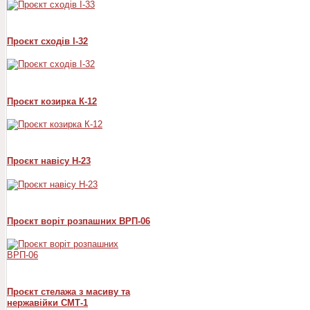
Проєкт сходів I-32
Проєкт козирка К-12
Проєкт навісу Н-23
Проєкт воріт розпашних ВРП-06
Проєкт стелажа з масиву та
нержавійки СМТ-1